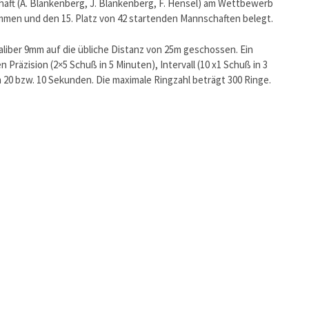
haft (A. Blankenberg, J. Blankenberg, F. Hensel) am Wettbewerb
men und den 15. Platz von 42 startenden Mannschaften belegt.
aliber 9mm auf die übliche Distanz von 25m geschossen. Ein
räzision (2×5 Schuß in 5 Minuten), Intervall (10 x1 Schuß in 3
 20 bzw. 10 Sekunden. Die maximale Ringzahl beträgt 300 Ringe.