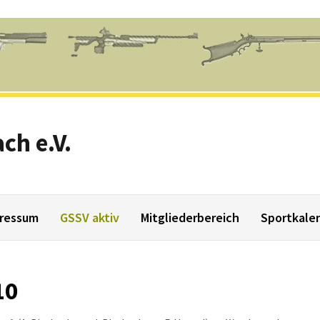
ch e.V.
ressum
GSSV aktiv
Mitgliederbereich
Sportkale
10